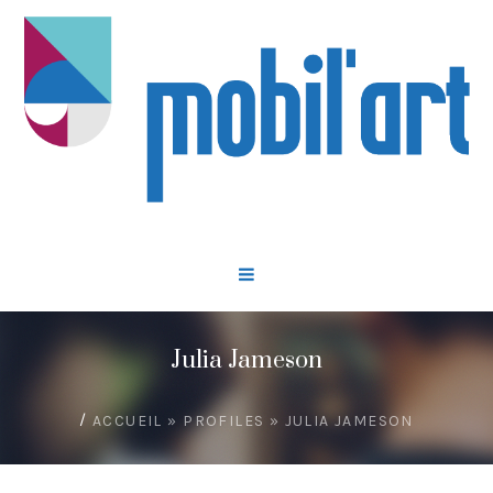
Julia Jameson
/
ACCUEIL
»
PROFILES
»
JULIA JAMESON